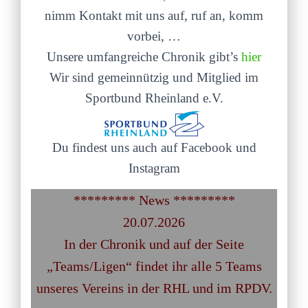
nimm Kontakt mit uns auf, ruf an, komm
vorbei, …
Unsere umfangreiche Chronik gibt’s
hier
Wir sind gemeinnützig und Mitglied im
Sportbund Rheinland e.V.
Du findest uns auch auf Facebook und
Instagram
********* News *********
20.07.2026
In der Chronik und auf der Seite
„Teams/Ligen“ findet ihr alle 5 Teams
unseres Vereins in der RHL und im RPDV.