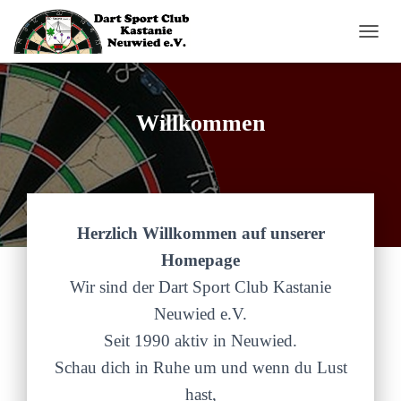
N
A
V
I
G
Willkommen
A
T
I
O
N
U
Herzlich Willkommen auf unserer
M
S
Homepage
C
H
Wir sind der Dart Sport Club Kastanie
A
Neuwied e.V.
L
T
Seit 1990 aktiv in Neuwied.
E
Schau dich in Ruhe um und wenn du Lust
N
hast,