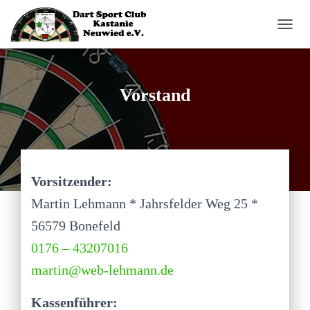
N
A
V
I
G
Vorstand
A
T
I
O
N
U
Vorsitzender:
M
S
Martin Lehmann * Jahrsfelder Weg 25 *
C
H
56579 Bonefeld
A
L
0176 – 43207016
T
martin@web-lehmann.de
E
N
Kassenführer: