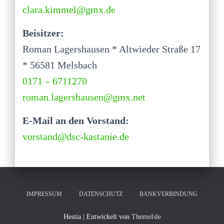
clara.kimmel@gmx.de
Beisitzer:
Roman Lagershausen * Altwieder Straße 17
* 56581 Melsbach
0171 – 6711270
roman.lagershausen@gmx.net
E-Mail an den Vorstand:
vorstand@dsc-kastanie.de
IMPRESSUM
DATENSCHUTZ
BANKVERBINDUNG
Hestia | Entwickelt von
ThemeIsle