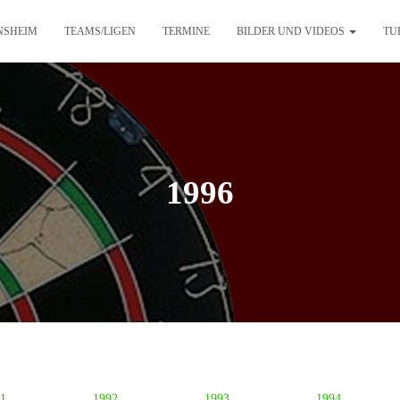
NSHEIM
TEAMS/LIGEN
TERMINE
BILDER UND VIDEOS
TU
1996
1
1992
1993
1994