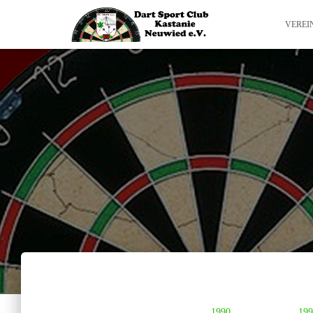
VEREI
1990
199