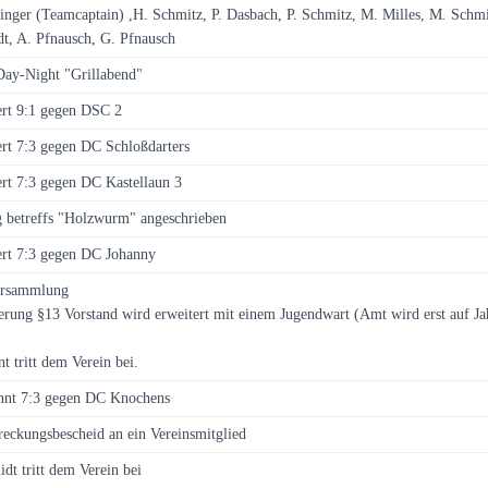
nger (Teamcaptain) ,H. Schmitz, P. Dasbach, P. Schmitz, M. Milles, M. Schmit
dt, A. Pfnausch, G. Pfnausch
ay-Night "Grillabend"
ert 9:1 gegen DSC 2
rt 7:3 gegen DC Schloßdarters
rt 7:3 gegen DC Kastellaun 3
g betreffs "Holzwurm" angeschrieben
ert 7:3 gegen DC Johanny
ersammlung
erung §13 Vorstand wird erweitert mit einem Jugendwart (Amt wird erst auf 
t tritt dem Verein bei.
nt 7:3 gegen DC Knochens
treckungsbescheid an ein Vereinsmitglied
dt tritt dem Verein bei