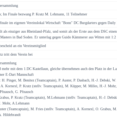
versammlung
p; Im Finale bezwang P. Kratz M. Lehmann, 11 Teilnehmer
finale im eigenen Vereinslokal Wirtschaft "Bonn" DC Burgdarters gegen Daily
ält als einziger aus Rheinland-Pfalz, und somit als der Erste aus dem DSC eine
Masters in Bad Soden. Er unterlag gegen Guido Kämmerer aus Witten mit 1:2 
escheid an ein Vereinsmitglied
z tritt dem Verein bei
ersammlung
 mehr mit dem 1.DC Kastellaun, gleiche übernehmen auch den Platz in der La
ner E-Dart Mannschaft
: H. Pinger, M. Benitez (Teamcaptain), P. Auster, P. Dasbach, H.-J. Debski, 
 A. Kornexl, P. Kratz (stellv. Teamcaptain), M. Küpper, M. Milles, H.-J. Moh
 Pfnausch, G. Pfnausch
rabus, P. Kratz (Teamcaptain), M.Lehmann (stellv. Teamcaptain), H.-J. Debsk
J. Mohr, A.Lehmann
ster (Teamcaptain), M. Fries (stellv. Teamcaptain), A. Kornexl, O. Grabus, 
A. Hildebrandt