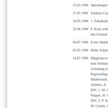
23.03.1996
Jahreshaupt
11.05.1996
Schärjer-Cu
24.05.1996
1. Pokalhalb
22.06.1996
P. Kratz erh
den German 
04.07.1996
Erster Mahnb
05.07.1996
Heike Schmit
14.07.1996
Mitgliederv
kein Verbund
Gründung ei
Regionalliga
Hildebrandt,
Schmitz, A.
DSC 1: M. G
Küpper, H.-
DSC 2: P. Au
M. Cordes, 