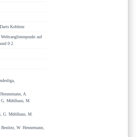
 Darts Koblenz
n Weltranglistenpunkt auf
und 0:2.
ndesliga,
W. Hennemann, A.
r, G. Mühlhaus, M.
i, G. Mühlhaus, M.
M. Benitez, W. Hennemann,