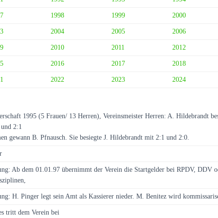
7
1998
1999
2000
3
2004
2005
2006
9
2010
2011
2012
5
2016
2017
2018
1
2022
2023
2024
erschaft 1995 (5 Frauen/ 13 Herren), Vereinsmeister Herren: A. Hildebrandt b
2 und 2:1
n gewann B. Pfnausch. Sie besiegte J. Hildebrandt mit 2:1 und 2:0.
r
zung: Ab dem 01.01.97 übernimmt der Verein die Startgelder bei RPDV, DDV 
sziplinen,
ung: H. Pinger legt sein Amt als Kassierer nieder. M. Benitez wird kommissari
s tritt dem Verein bei